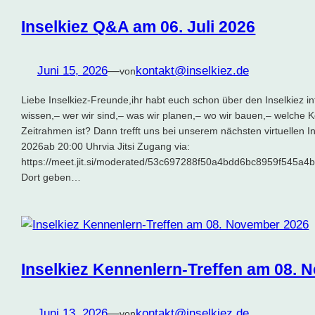
Inselkiez Q&A am 06. Juli 2026
Juni 15, 2026
—
kontakt@inselkiez.de
von
Liebe Inselkiez-Freunde,ihr habt euch schon über den Inselkiez in
wissen,– wer wir sind,– was wir planen,– wo wir bauen,– welche 
Zeitrahmen ist? Dann trefft uns bei unserem nächsten virtuellen 
2026ab 20:00 Uhrvia Jitsi Zugang via:
https://meet.jit.si/moderated/53c697288f50a4bdd6bc8959f545
Dort geben…
Inselkiez Kennenlern-Treffen am 08.
Juni 13, 2026
—
kontakt@inselkiez.de
von