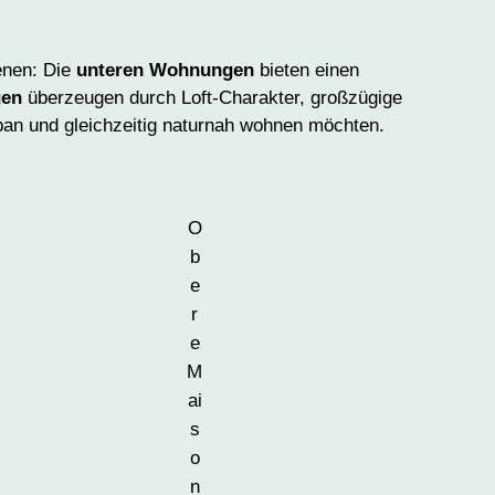
enen: Die
unteren Wohnungen
bieten einen
gen
überzeugen durch Loft-Charakter, großzügige
ban und gleichzeitig naturnah wohnen möchten.
O
b
e
r
e
M
ai
s
o
n