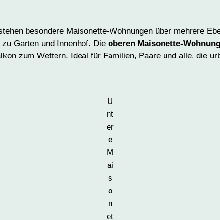
n
ntstehen besondere Maisonette-Wohnungen über mehrere Eb
 zu Garten und Innenhof. Die
oberen Maisonette-Wohnun
on zum Wettern. Ideal für Familien, Paare und alle, die ur
U
nt
er
e
M
ai
s
o
n
et