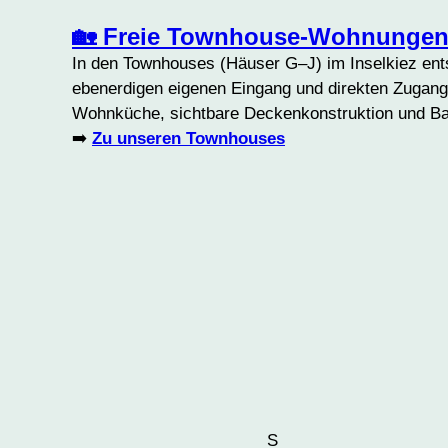
🏡 Freie Townhouse-Wohnunge
In den Townhouses (Häuser G–J) im Inselkiez e
ebenerdigen eigenen Eingang und direkten Zugang
Wohnküche, sichtbare Deckenkonstruktion und Balk
➡️
Zu unseren Townhouses
S