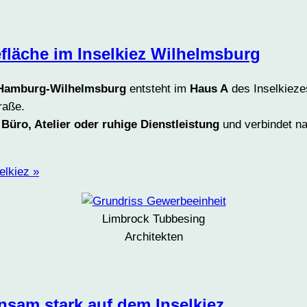
efläche im Inselkiez Wilhelmsburg
s Hamburg-Wilhelmsburg
entsteht im
Haus A
des Inselkieze
raße.
 Büro, Atelier oder ruhige Dienstleistung
und verbindet na
elkiez »
Limbrock Tubbesing
Architekten
sam stark auf dem Inselkiez