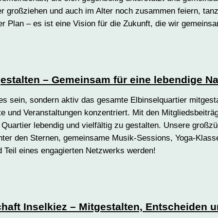
er großziehen und auch im Alter noch zusammen feiern, tanz
ger Plan – es ist eine Vision für die Zukunft, die wir gemeins
tgestalten – Gemeinsam für eine lebendige N
ezes sein, sondern aktiv das gesamte Elbinselquartier mitgest
te und Veranstaltungen konzentriert. Mit den Mitgliedsbeiträ
as Quartier lebendig und vielfältig zu gestalten. Unsere gro
nter den Sternen, gemeinsame Musik-Sessions, Yoga-Klassen 
d Teil eines engagierten Netzwerks werden!
aft Inselkiez – Mitgestalten, Entscheiden