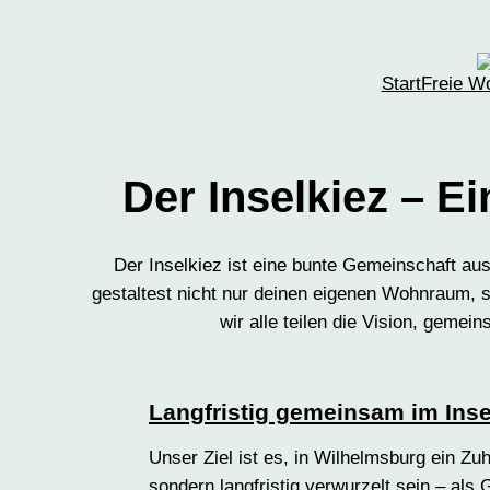
Zum
Inhalt
springen
Start
Freie W
Der Inselkiez – E
Der Inselkiez ist eine bunte Gemeinschaft au
gestaltest nicht nur deinen eigenen Wohnraum, s
wir alle teilen die Vision, geme
Langfristig gemeinsam im Inse
Unser Ziel ist es, in Wilhelmsburg ein Z
sondern langfristig verwurzelt sein – als