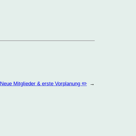
eue Mitglieder & erste Vorplanung ✏️
→