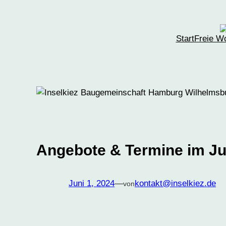
Zum
Inhalt
springen
Start
Freie W
Angebote & Termine im Ju
Juni 1, 2024
—
kontakt@inselkiez.de
von