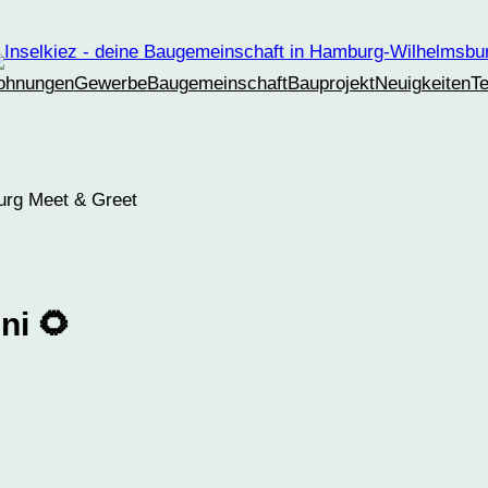
ohnungen
Gewerbe
Baugemeinschaft
Bauprojekt
Neuigkeiten
T
ni 🌻