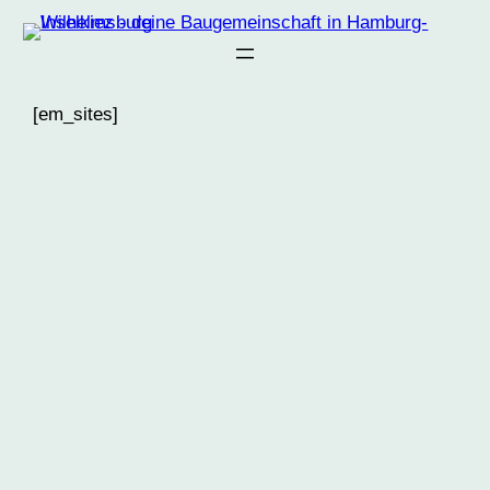
Zum
Inhalt
springen
[em_sites]