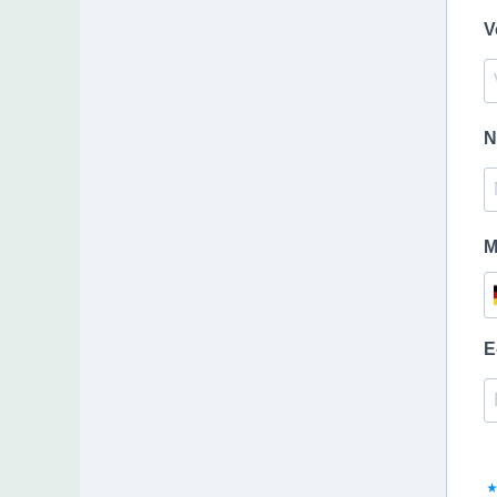
V
N
M
E