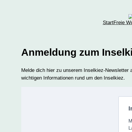
Zum
Inhalt
springen
Start
Freie W
Anmeldung zum Inselki
Melde dich hier zu unserem Inselkiez-Newsletter a
wichtigen Informationen rund um den Inselkiez.
I
M
L