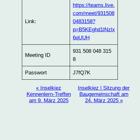
https://teams.live.
com/meet/931508
Link:
0483158?
p=B5KEghd1lNzlx
6qUUH
931 508 048 315
Meeting ID
8
Passwort
J7fQ7K
Veranstaltung-
«
Inselkiez
Inselkiez | Sitzung der
Kennenlern-Treffen
Baugemeinschaft am
Navigation
am 9. März 2025
24. März 2025
»