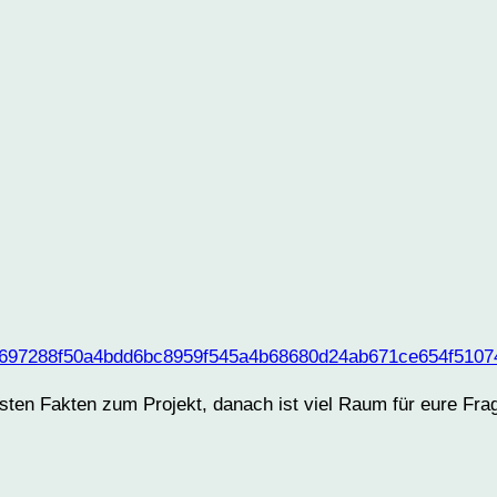
/53c697288f50a4bdd6bc8959f545a4b68680d24ab671ce654f510
sten Fakten zum Projekt, danach ist viel Raum für eure Fra