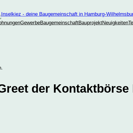
ohnungen
Gewerbe
Baugemeinschaft
Bauprojekt
Neuigkeiten
T
n.
 Greet der Kontaktbörs